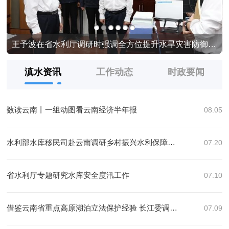
产业转型升级
王予波在省水利厅调研时强调全方位提升水旱灾害防御能力 真抓实干推动水利高质量发展
滇水资讯
工作动态
时政要闻
数读云南丨一组动图看云南经济半年报
08.05
水利部水库移民司赴云南调研乡村振兴水利保障工作
07.20
省水利厅专题研究水库安全度汛工作
07.10
借鉴云南省重点高原湖泊立法保护经验 长江委调研组赴滇开展专题立法调研
07.09