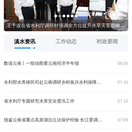
产业转型升级
王予波在省水利厅调研时强调全方位提升水旱灾害防御能力 真抓实干推动水利高质量发展
滇水资讯
工作动态
时政要闻
数读云南丨一组动图看云南经济半年报
08.05
水利部水库移民司赴云南调研乡村振兴水利保障工作
07.20
省水利厅专题研究水库安全度汛工作
07.10
借鉴云南省重点高原湖泊立法保护经验 长江委调研组赴滇开展专题立法调研
07.09