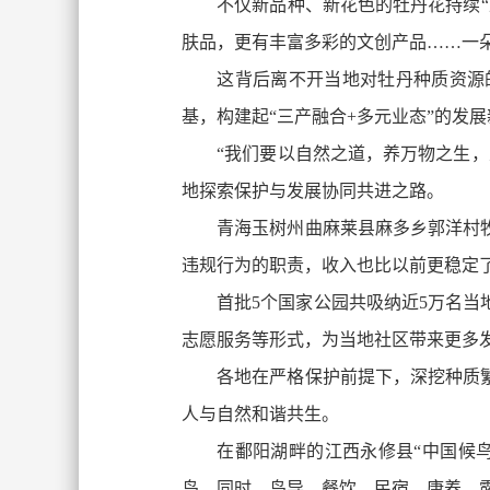
不仅新品种、新花色的牡丹花持续
肤品，更有丰富多彩的文创产品……一
这背后离不开当地对牡丹种质资源
基，构建起“三产融合+多元业态”的发
“我们要以自然之道，养万物之生
地探索保护与发展协同共进之路。
青海玉树州曲麻莱县麻多乡郭洋村
违规行为的职责，收入也比以前更稳定
首批5个国家公园共吸纳近5万名当
志愿服务等形式，为当地社区带来更多
各地在严格保护前提下，深挖种质
人与自然和谐共生。
在鄱阳湖畔的江西永修县“中国候
鸟。同时，鸟导、餐饮、民宿、康养、露