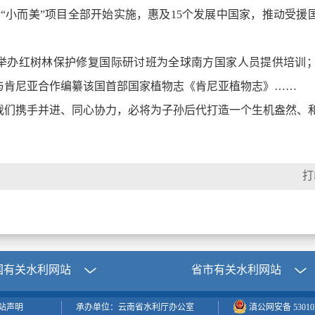
个“小而美”项目全部开始实施，惠及15个发展中国家，推动受
过举办红树林保护修复国际研讨班为全球南方国家人员提供培训
与肯尼亚合作编纂该国首部国家植物志《肯尼亚植物志》……
我们携手并进、同心协力，必将为子孙后代打造一个生机盎然、
国有关水利网站
省市有关水利网站
站声明
承办单位：云南省水利厅办公室
滇公网安备 530102