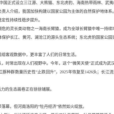
布，“中国正式设立三江源、大熊猫、东北虎豹、海南热带雨林、武
负责人介绍，我国加快构建以国家公园为主体的自然保护地体系
稳定性持续性稳步提升。
濒危的灵长类动物之一海南长臂猿，成为全球长臂猿中唯一持续
体保护长江、黄河、澜沧江的源头生态系统；东北虎豹国家公园
组组客观数据中，更丰富了人们的日常生活。
队，时常出现在人们视野中。今年，这个“微笑天使”正式成为武
种群数量历史性“止跌回升”，2025年恢复至1426头；长江
活力的生态画卷正在徐徐铺展。
节落幕，但河南洛阳的“牡丹经济”依然如火绽放。