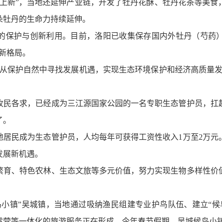
“上新”，当地还延伸产业链，开发了牡丹花酥、牡丹花茶等美食
朵牡丹的生命力持续延伸。
的保护与创新利用。目前，洛阳已收集保存国内外牡丹（芍药）种
展新格局。
，从保护自然中寻找发展机遇，实现生态环境保护和经济高质量发
牧民各求，已经成为三江源国家公园的一名专职生态管护员，扛
了。
地居民成为生态管护员，人均每年可获得工资性收入1万至2万
发展新机遇。
繁育、特色农林、生态文旅等多元价值，努力实现生物多样性价
鸟小镇”吴城镇，当地通过吸纳渔民组建专业护鸟队伍、建立“候
营等一体化的旅游服务正在形成。今年春节假期，吴城候鸟小镇景