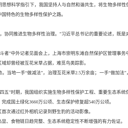
明思想科学指引下，我国坚持人与自然和谐共生，将生物多样性
中国特色的生物多样性保护之路。
体，协同推进生物多样性治理。”习近平总书记的重要论述，既是
奋斗者”中外记者见面会上，上海市崇明东滩自然保护区管理事务
区域却曾经被互花米草占据，难觅鸟类踪影。
动。当地一手“做减法”，治理互花米草2.5万余亩；一手“做加法
十四五”时期，我国组织实施生物多样性保护工程、重要生态系统
成国土绿化3660万公顷、生态保护修复超540万公顷。
区首次通过红外相机记录到野生豹的活动影像。
凸显、食物链日趋完整、生态系统稳定性不断增强的有力佐证。