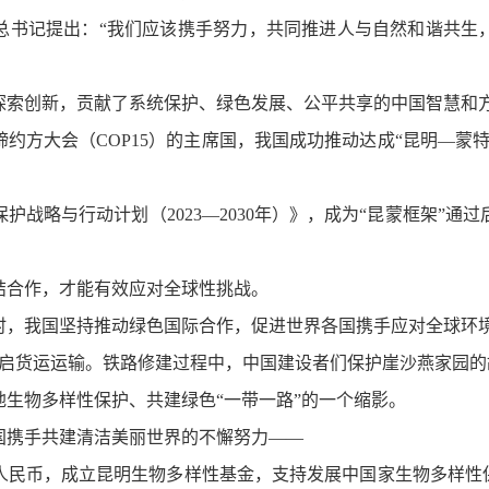
总书记提出：“我们应该携手努力，共同推进人与自然和谐共生
探索创新，贡献了系统保护、绿色发展、公平共享的中国智慧和
约方大会（COP15）的主席国，我国成功推动达成“昆明—蒙
护战略与行动计划（2023—2030年）》，成为“昆蒙框架”通
结合作，才能有效应对全球性挑战。
时，我国坚持推动绿色国际合作，促进世界各国携手应对全球环
开启货运运输。铁路修建过程中，中国建设者们保护崖沙燕家园的
生物多样性保护、共建绿色“一带一路”的一个缩影。
国携手共建清洁美丽世界的不懈努力——
亿元人民币，成立昆明生物多样性基金，支持发展中国家生物多样性