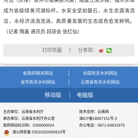
河流（水库）获评市级美丽河湖，南盘江潦浒段、独木水库
成为省级绿美河湖标杆。水安全坚如磐石，水生态源清流
洁‌，水经济涓涓流淌，高质量发展的生态底色愈发鲜明。
（记者 隋鑫 通讯员 段琼会 张红仙）
| 分享到：
省政府相关网站
全国有关水利网站
省市有关水利网站
云南省有关水利网站
移动版
电脑版
主办单位：云南省水利厅
技术支持：云南网
承办单位：云南省水利厅办公室
滇ICP备18007151号-3
政府网站标识码：5300000024
办公电话：0871-63631975
滇公网安备 53010202000810号