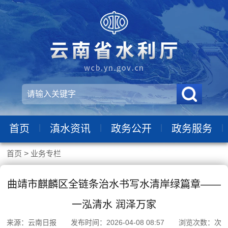
|
|
|
|
首页
滇水资讯
政务公开
政务服务
首页
>
业务专栏
曲靖市麒麟区全链条治水书写水清岸绿篇章——
一泓清水 润泽万家
来源：云南日报 发布时间：2026-04-08 08:57 浏览次数：
次