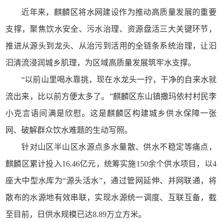
近年来，麒麟区将水网建设作为推动高质量发展的重要
支撑，聚焦饮水安全、污水治理、资源盘活三大关键环节，
推进从源头到龙头、从治污到活用的全链条系统治理，让汩
汩清流浸润城乡肌理，为区域高质量发展筑牢水支撑。
“以前山里喝水靠挑，现在水龙头一拧，干净的自来水就
流出来，比以前方便太多了。”麒麟区东山镇撒玛依村村民李
小克言语间满是欣慰。这是麒麟区构建城乡供水保障一张
网、破解群众饮水难题的生动写照。
针对山区半山区水源点多水量散、供水不稳定等痛点，
麒麟区累计投入16.46亿元，统筹实施150余个供水项目，以4
座大中型水库为“源头活水”，通过管网延伸、并网联通，将
散布的水源地有效串联，实现水源统一调度、互联互备，截
至目前，日供水规模已达8.89万立方米。