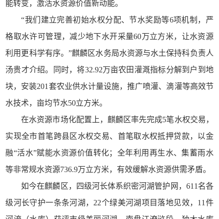
能转变，激活水资源价值新动能。
“我们建立完善初始水权分配、节水奖励等6项机制，严
格取水许可管理，减少地下水开采量60万立方米，让水资源
利用更科学有序。”麒麟区水务局水资源与水土保持科负责人
汤贵才介绍。同时，将32.92万亩农田灌溉指标分解到户到地
块，安装201套农业供水计量设施，推广喷灌、滴灌等高效节
水技术，亩均节水50立方米。
在水资源市场化配置上，麒麟区率先完成5笔水权交易，
实现全市首笔跨县区水权交易、首笔取水权抵押贷款，以金
融“活水”赋能水资源价值转化；全年利用再生水、集蓄雨水
等非常规水资源736.9万立方米，有效缓解水资源供需矛盾。
如今在麒麟区，四级河长体系织密河湖管护网，611名各
级河长守护一条条河湖，22个绿美河湖项目落地见效，11件