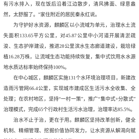
有污水排入，现在饭后沿着江边散步，清风拂面、绿意盎
然，太舒服了。”家住附近的居民秦永红说。
为守护好水资源，麒麟区以小流域为单元，治理水土流
失面积133.65平方公里，对45.87公里中小河道开展清淤疏
浚、生态护岸建设，推进28公里滨水生态廊道建设，栽培绿
植16.28万株，让流域生态功能持续恢复，集中式饮用水水源
地水质达标率始终保持100%。
在中心城区，麒麟区实施131个水环境治理项目，新建改
造雨污管网66.4公里，实现城市建成区生活污水全收集、全
处理；在农村地区，坚持“一村一策”，推广“集中式+分散式”
治理模式，完成65个行政村生活污水治理，治理率达85.5%。
治水不止于治，更在于用。麒麟区坚持改革创新，健全
机制、精细管理、挖掘价值协同发力，让水资源从解渴向赋