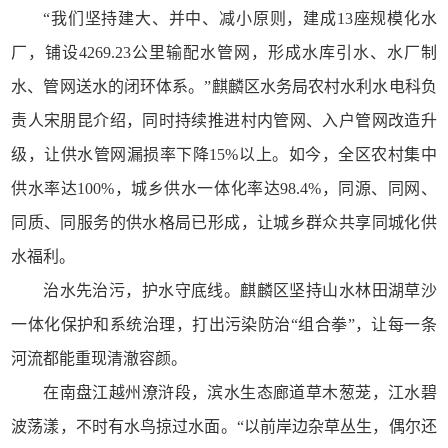
“我们坚持建大、并中、减小原则，建成13座规模化水
厂，铺设4269.23公里输配水管网，形成水库引水、水厂制
水、管网送水的闭环体系。”麒麟区水务局农村水利水电科负
责人宋朋昆介绍，同时持续推进村内管网、入户管网改造升
级，让供水管网漏损率下降15%以上。如今，全区农村集中
供水率达100%，城乡供水一体化率达98.4%，同源、同网、
同质、同服务的供水格局已形成，让城乡群众共享同城化供
水福利。
治水先治污，护水守底线。麒麟区坚持山水林田湖草沙
一体化保护和系统治理，打出污染防治“组合拳”，让每一条
河流都能重现清澈容颜。
在南盘江越州潦浒段，滨水生态廊道草木葱茏，江水碧
波荡漾，不时有水鸟掠过水面。“以前岸边杂草丛生，偶尔还