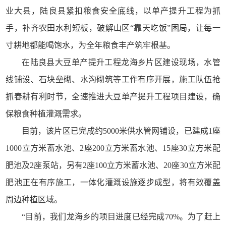
业大县，陆良县紧扣粮食安全底线，以单产提升工程为抓
手，补齐农田水利短板，破解山区“靠天吃饭”困局，让每一
寸耕地都能喝饱水，为全年粮食丰产筑牢根基。
在陆良县大豆单产提升工程龙海乡片区建设现场，水管
线铺设、石块垒砌、水沟砌筑等工作有序开展，施工队伍抢
抓春耕有利时节，全速推进大豆单产提升工程项目建设，确
保粮食种植灌溉需求。
目前，该片区已完成约5000米供水管网铺设，已建成1座
1000立方米蓄水池、2座200立方米蓄水池、15座30立方米配
肥池及2座泵站，另有2座100立方米蓄水池、20座30立方米配
肥池正在有序施工，一体化灌溉设施逐步成型，将有效覆盖
周边种植区域。
“目前，我们龙海乡的项目进度已经完成70%。为了赶上