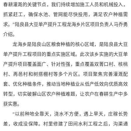
春耕灌溉的关键节点，我们持续增加施工人员和机械投入，
抓紧赶工，确保水池、管网能尽快投用，满足农户种植需
求。”陆良县大豆单产提升工程龙海乡片区项目负责人马乔勇
介绍。
龙海乡是陆良山区粮食种植的核心区域，是陆良县大豆
单产提升工程项目的重点实施区域。此次该乡实施的大豆单
产提升项目覆盖面广、针对性强，重点覆盖双箐口村、核桃
村、再邑村和树搭棚村等多个片区。项目聚焦完善灌溉配
套、优化种植条件，推动当地种植业从低产低效向优质高效
转型，切实破解山区农户种植难题，让农户在春耕生产中多
获实惠。
“以前种地全靠天，浇水不方便，遇上旱天，庄稼长势
差，收成没保障。村里修建了田间水利工程之后，沟渠通